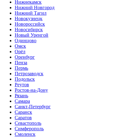
Нижнекамск
Нижний Новгород
Нижний Тагил
Новокузнецк
Новороссийск
Новосибирск
Новый Уренгой
Одинцово
Омск
Орёл
Оренбург
Пенза
Пермь
Петрозаводск
Подольск
Реутов
Ростов-на-Дону
Рязань
Самара
Санкт-Петербург
Саранск
Саратов
Севастополь
Симферополь
Смоленск