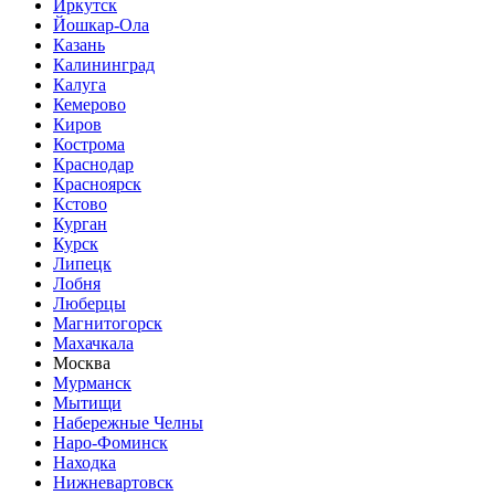
Иркутск
Йошкар-Ола
Казань
Калининград
Калуга
Кемерово
Киров
Кострома
Краснодар
Красноярск
Кстово
Курган
Курск
Липецк
Лобня
Люберцы
Магнитогорск
Махачкала
Москва
Мурманск
Мытищи
Набережные Челны
Наро-Фоминск
Находка
Нижневартовск